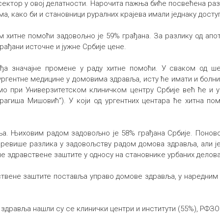
 сектор у овој делатности. Нарочита пажња биће посвећена ра
 како би и становници руралних крајева имали једнаку доступ
м хитне помоћи задовољно је 59% грађана. За разлику од апот
грађани источне и јужне Србије цене.
иђа значајне промене у раду хитне помоћи. У сваком од ш
ргентне медицине у домовима здравља, исту ће имати и болни
мо при Универзитетском клиничком центру Србије већ ће и 
рагиша Мишовић“). У који од ургентних центара ће хитна помо
. Њиховим радом задовољно је 58% грађана Србије. Поново 
 превише разлика у задовољству радом домова здравља, али ј
 здравствене заштите у односу на становнике урбаних делова
вствене заштите поставља управо домове здравља, у наредни
здравља нашли су се клинички центри и институти (55%), РФЗО