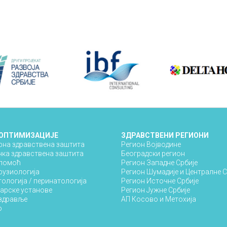
 ОПТИМИЗАЦИЈЕ
ЗДРАВСТВЕНИ РЕГИОНИ
на здравствена заштита
Регион Војводине
ка здравствена заштита
Београдски регион
 помоћ
Регион Западне Србије
фузиологија
Регион Шумадије и Централне С
ологија / перинатологија
Регион Источне Србије
арске установе
Регион Јужне Србије
 здравље
АП Косово и Метохија
о