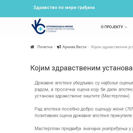
Здравство по мери грађана
О ПРОЈЕКТУ
Почетна
Архива Вести
Којим здравственим ус
Којим здравственим установа
Државне апотеке убедљиво су најбоље оцењен
радом, а просечна оцена коју би дали апоте
установа здравствене заштите (Мастерплан).
Рад апотека посебно добро оцењују жене (76%),
позитивних оцена државне апотеке прикупиле су
Мастерплан предвиђа значајна унапређења у 