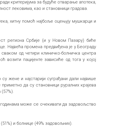
зради критеријума за будуће отварање апотека,
ност лековима, као и становници градова.
ека, хитну помоћ најбоље оцењују мушкарци и
ест региона Србије (и у Новом Пазару) биће
це. Највећа промена предвиђена је у Београду
у сваком од четири клиничко-болничка центра
ћ возити пацијенте зависиће од тога у којој
су жене и најстарији суграђани дали највише
е приметно да су становници руралних крајева
 (57%).
м годинама може се очекивати да задовољство
 (51%) и болнице (49% задовољних).