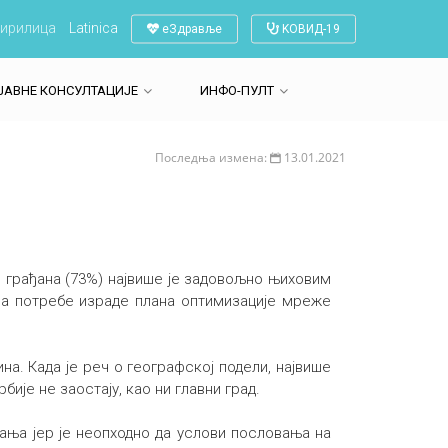
ирилица
Latinica
еЗдравље
KОВИД-19
ЈАВНЕ КОНСУЛТАЦИЈЕ
ИНФО-ПУЛТ
Последња измена:
13.01.2021
 грађана (73%) највише је задовољно њиховим
 за потребе израде плана оптимизације мреже
ина. Када је реч о географској подели, највише
бије не заостају, као ни главни град.
ања јер је неопходно да услови пословања на