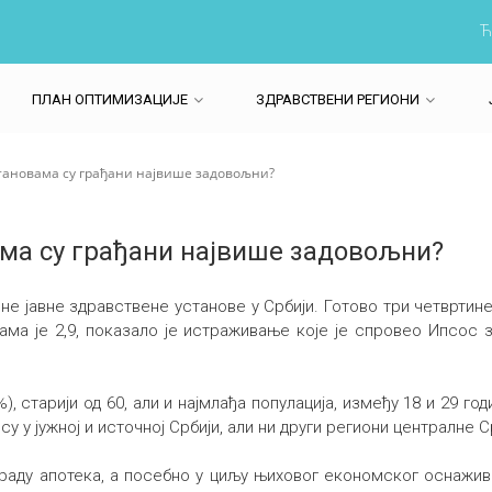
Ћ
ПЛАН ОПТИМИЗАЦИЈЕ
ЗДРАВСТВЕНИ РЕГИОНИ
тановама су грађани највише задовољни?
ма су грађани највише задовољни?
е јавне здравствене установе у Србији. Готово три четвртине
кама је 2,9, показало је истраживање које је спровео Ипсос
 старији од 60, али и најмлађа популација, између 18 и 29 год
 у јужној и источној Србији, али ни други региони централне Ср
раду апотека, а посебно у циљу њиховог економског оснажив