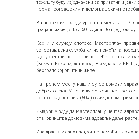
тржишту буду изједначени за приватни и јавни
према географским и демографским потребама,
За апотекама следи ургентна медицина. Радо
грађани између 45 и 60 година. Још једном су 
Као и у случају апотека, Мастерплан предв
успостављена служба хитне помоћи, а поред у
где ургентни центар више неће постојати са
(Земун, Бежанијска коса, Звездара и КБЦ „Д
београдској општини живе.
На трећем месту нашли су се домови здравља
добрих оцена. У погледу региона, не постоји
нешто задовољнији (60%) овим делом примарне
Имајући у виду да Мастерплан у центар здра
становништва домовима здравље даље расте.
Иза државних апотека, хитне помоћи и домова 