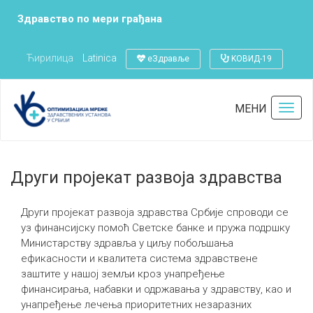
Здравство по мери грађана
Ћирилица
Latinica
еЗдравље
KОВИД-19
Почетна
Други пројекат развоја здравства
МЕНИ
Toggl
navig
Последња измена:
07.02.2021
Други пројекат развоја здравства
Други пројекат развоја здравства Србије спроводи се
уз финансијску помоћ Светске банке и пружа подршку
Министарству здравља у циљу побољшања
ефикасности и квалитета система здравствене
заштите у нашој земљи кроз унапређење
финансирања, набавки и одржавања у здравству, као и
унапређење лечења приоритетних незаразних