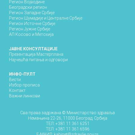
Регион Војводине
Београдски регион
Регион Западне Србије
Регион Шумадије и Централне Србије
Регион Источне Србије
Регион Јужне Србије
АП Косово и Метохија
ЈАВНЕ КОНСУЛТАЦИЈЕ
Презентација Мастерплана
Најчешћа питања и одговори
ИНФО-ПУЛТ
Вести
Избор прописа
Контакт
Важни линкови
Сва права задржана ©
Министарство здравља
Немањина 22-26, 11000 Београд, Србија
ТЕЛ:
+381 11 361 6251
ТЕЛ:
+381 11 361 6596
E-МАИЛ:
kabinet@zdravlje.gov.rs