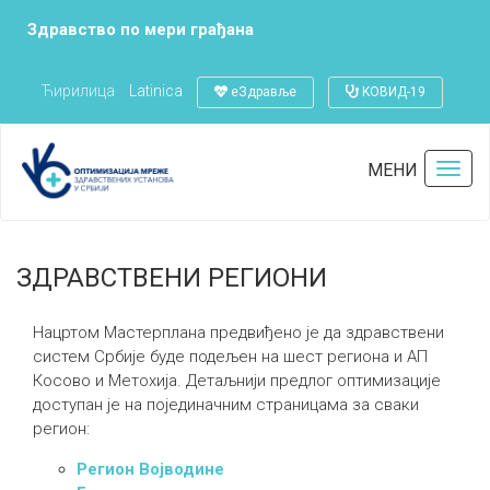
Здравство по мери грађана
Ћирилица
Latinica
еЗдравље
KОВИД-19
Почетна
ЗДРАВСТВЕНИ РЕГИОНИ
МЕНИ
Toggl
navig
Последња измена:
06.02.2021
ЗДРАВСТВЕНИ РЕГИОНИ
Нацртом Мастерплана предвиђено је да здравствени
систем Србије буде подељен на шест региона и АП
Косово и Метохија. Детаљнији предлог оптимизације
доступан је на појединачним страницама за сваки
регион:
Регион Војводине