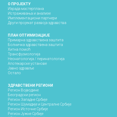
О ПРОЈЕКТУ
Израда мастерплана
Истраживања и анализе
Имплементациони партнери
Други пројекат развоја здравства
ПЛАН ОПТИМИЗАЦИЈЕ
Примарна здравствена заштита
Болничка здравствена заштита
Хитна помоћ
Трансфузиологија
Неонатологија / перинатологија
Апотекарске установе
Јавно здравље
Остало
ЗДРАВСТВЕНИ РЕГИОНИ
Регион Војводине
Београдски регион
Регион Западне Србије
Регион Шумадије и Централне Србије
Регион Источне Србије
Регион Јужне Србије