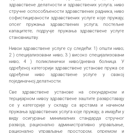
здравствене делатности и здравствених услуга; ниво
стручне оспособљености здравствених радника, ниво
софистицираности здравствених услуге које пружају;
опсег пружања здравствених услуга; постељне
капацитете; подручје пружања здравствене услуге
становништву.
Нивои здравствене услуге су следећи: 1) општи ниво;
2 ) специјализовани ниво; 3 ) високо специјализовани
ниво; 4 ) поликлинички ниво/дневна болница. У
одређеној категорији здравствене установе пружа се
одређени ниво здравствене услуге у свакој
појединачној делатности.
Све здравствене установе на секундарном и
терцијарном нивоу здравствене заштите разврставају
се у категорије у складу са врстама и начином
пружања здравствених услуга које пружају, а имајући у
виду осигурање минималних стандарда стручног
развоја, рационално административно управљање,
рационално управљање простором, опремом и