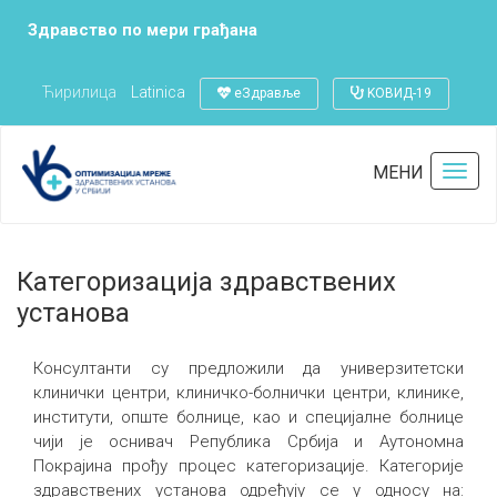
Здравство по мери грађана
Ћирилица
Latinica
еЗдравље
KОВИД-19
Почетна
Категоризација здравствених установа
МЕНИ
Toggl
navig
Последња измена:
26.02.2021
Категоризација здравствених
установа
Консултанти су предложили да универзитетски
клинички центри, клиничко-болнички центри, клинике,
институти, опште болнице, као и специјалне болнице
чији је оснивач Република Србија и Аутономна
Покрајина прођу процес категоризације. Категорије
здравствених установа одређују се у односу на: