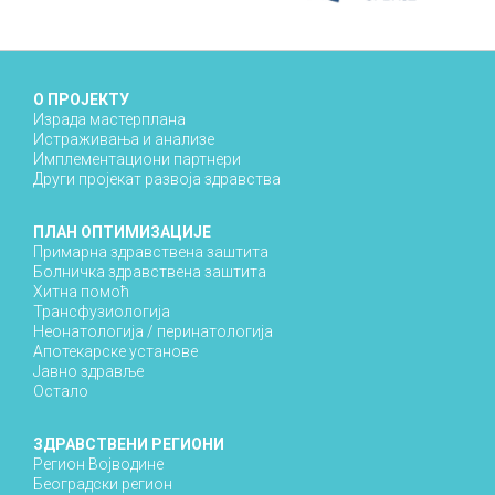
О ПРОЈЕКТУ
Израда мастерплана
Истраживања и анализе
Имплементациони партнери
Други пројекат развоја здравства
ПЛАН ОПТИМИЗАЦИЈЕ
Примарна здравствена заштита
Болничка здравствена заштита
Хитна помоћ
Трансфузиологија
Неонатологија / перинатологија
Апотекарске установе
Јавно здравље
Остало
ЗДРАВСТВЕНИ РЕГИОНИ
Регион Војводине
Београдски регион