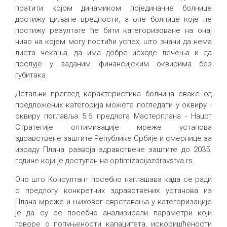
пратити којом динамиком појединачне болнице
достижу циљане вредности, а оне болнице које не
постижу резултате ће бити категоризоване на онај
ниво на којем могу постићи успех, што значи да нема
листа чекања, да има добре исходе лечења и да
послује у заданим финансијским оквирима без
губитака.
Детаљни преглед карактеристика болница сваке од
предложених категорија можете погледати у оквиру -
оквиру поглавља 5.6 предлога Мастерплана - Нацрт
Стратегије оптимизације мреже установа
здравствене заштите Републике Србије и смернице за
израду Плана развоја здравствене заштите до 2035.
године који је доступан на optimizacijazdravstva.rs
Оно што Консултант посебно наглашава када се ради
о предлогу конкретних здравствених установа из
Плана мреже и њиховог сврставања у категоризације
је да су се посебно анализирали параметри који
говоре о попуњености капацитета, искоришћености