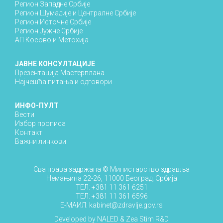
Регион Западне Србије
Регион Шумадије и Централне Србије
Регион Источне Србије
Регион Јужне Србије
АП Косово и Метохија
ЈАВНЕ КОНСУЛТАЦИЈЕ
Презентација Мастерплана
Најчешћа питања и одговори
ИНФО-ПУЛТ
Вести
Избор прописа
Контакт
Важни линкови
Сва права задржана ©
Министарство здравља
Немањина 22-26, 11000 Београд, Србија
ТЕЛ:
+381 11 361 6251
ТЕЛ:
+381 11 361 6596
E-МАИЛ:
kabinet@zdravlje.gov.rs
Developed by
NALED
&
Zea Stim R&D