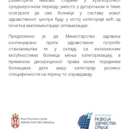
размотрити њихово спајање у краткорочко-
средњерочном периоду уместо у дугорочном и тиме
осигурати да све болнице у саставу новог
здравственог центра буду у истој категорији већ од
почетка имплементације оптимизације.
Предложено је да Министарство здравља
континуирано прати здравствене потребе
становништва те у складу са економским
могућностима болница мења категоризацију, а
применом дискреционог права може појединим
болницама дати вишу категорију уколико
специфичности на терену то оправдавају