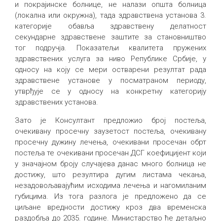
и покрајинске болнице, не налази општа болница
(локална или окружна), тада здравствена установа 3.
категорије обавља здравствену делатност
секундарне здравствене заштите за становништво
тог подручја. Показатељи квалитета пружених
здравствених услуга за ниво Републике Србије, у
односу на коју се мери остварени резултат рада
здравствене установе у посматраном периоду,
утврђује се у односу на конкретну категорију
здравствених установа.
Зато је Консултант предложио број постеља,
очекивану просечну заузетост постеља, очекивану
просечну дужину лечења, очекивани просечан обрт
постеља те очекивани просечан ДСГ коефицијент који
у значајном броју случајева данас много болница не
достижу, што резултира дугим листама чекања,
незадовољавајућим исходима лечења и нагомиланим
губицима. Из тога разлога је предложено да се
циљане вредности достижу кроз два временска
раздобља до 2035. године. Министарство ће детаљно