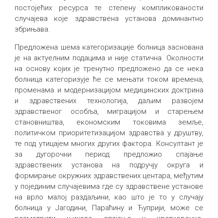
постојећих ресурса те степену компликованости
случајева које здравствена установа доминантно
збрињава.
Предложена шема категоризације болница заснована
је на актуелним подацима и није статична. Околности
на основу којих је тренутно предложено да се нека
болница категоризује ће се мењати током времена,
променама и модернизацијом медицинских доктрина
и здравствених технологија, даљим развојем
здравственог особља, миграцијом и старењем
становништва, економским токовима земље,
политичком приоритетизацијом здравства у друштву,
те под утицајем многих других фактора. Консултант је
за дугорочни период предложио спајање
здравствених установа на подручју округа и
формирање окружних здравствених центара, међутим
у појединим случајевима где су здравствене установе
на врло малој раздаљини, као што је то у случају
болница у Јагодини, Параћину и Ћуприји, може се