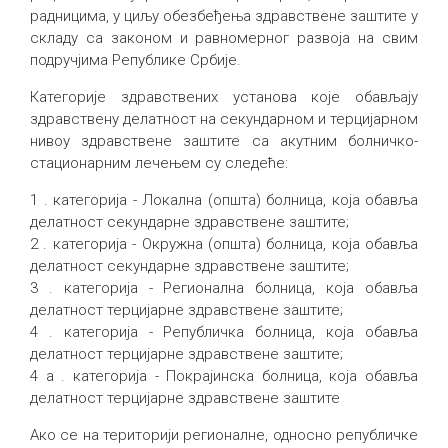
радницима, у циљу обезбеђења здравствене заштите у
складу са законом и равномерног развоја на свим
подручјима Републике Србије.
Категорије здравствених установа које обављају
здравствену делатност на секундарном и терцијарном
нивоу здравствене заштите са акутним болничко-
стационарним лечењем су следеће:
1 . категорија - Локална (општа) болница, која обавља
делатност секундарне здравствене заштите;
2 . категорија - Окружна (општа) болница, која обавља
делатност секундарне здравствене заштите;
3 . категорија - Регионална болница, која обавља
делатност терцијарне здравствене заштите;
4 . категорија - Републичка болница, која обавља
делатност терцијарне здравствене заштите;
4 а . категорија - Покрајинска болница, која обавља
делатност терцијарне здравствене заштите
Ако се на територији регионалне, односно републичке