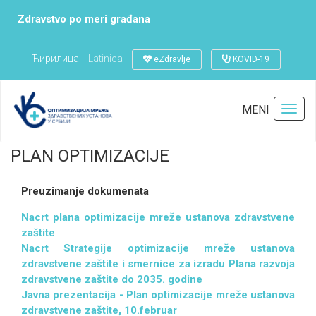
Zdravstvo po meri građana
Ћирилица
Latinica
eZdravlje
KOVID-19
Početna
PLAN OPTIMIZACIJE
Poslednja izmena:
10.02.2021
MENI
Toggl
navig
PLAN OPTIMIZACIJE
Preuzimanje dokumenata
Nacrt plana optimizacije mreže ustanova zdravstvene
zaštite
Nacrt Strategije optimizacije mreže ustanova
zdravstvene zaštite i smernice za izradu Plana razvoja
zdravstvene zaštite do 2035. godine
Javna prezentacija - Plan optimizacije mreže ustanova
zdravstvene zaštite, 10.februar