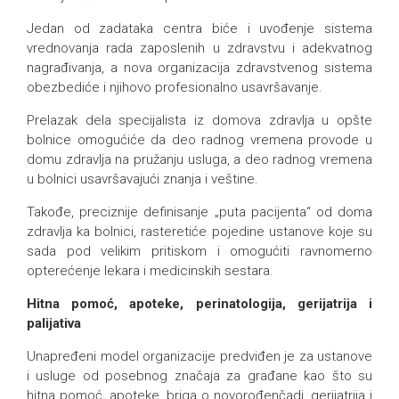
Jedan od zadataka centra biće i uvođenje sistema
vrednovanja rada zaposlenih u zdravstvu i adekvatnog
nagrađivanja, a nova organizacija zdravstvenog sistema
obezbediće i njihovo profesionalno usavršavanje.
Prelazak dela specijalista iz domova zdravlja u opšte
bolnice omogućiće da deo radnog vremena provode u
domu zdravlja na pružanju usluga, a deo radnog vremena
u bolnici usavršavajući znanja i veštine.
Takođe, preciznije definisanje „puta pacijenta“ od doma
zdravlja ka bolnici, rasteretiće pojedine ustanove koje su
sada pod velikim pritiskom i omogućiti ravnomerno
opterećenje lekara i medicinskih sestara.
Hitna pomoć, apoteke, perinatologija, gerijatrija i
palijativa
Unapređeni model organizacije predviđen je za ustanove
i usluge od posebnog značaja za građane kao što su
hitna pomoć, apoteke, briga o novorođenčadi, gerijatrija i