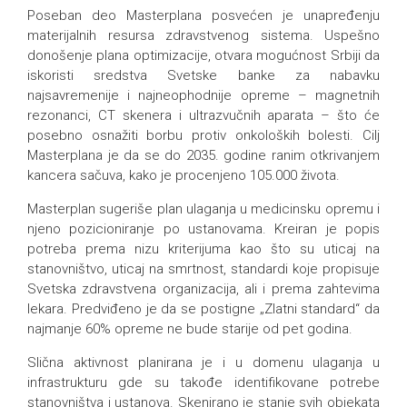
Poseban deo Masterplana posvećen je unapređenju
materijalnih resursa zdravstvenog sistema. Uspešno
donošenje plana optimizacije, otvara mogućnost Srbiji da
iskoristi sredstva Svetske banke za nabavku
najsavremenije i najneophodnije opreme – magnetnih
rezonanci, CT skenera i ultrazvučnih aparata – što će
posebno osnažiti borbu protiv onkoloških bolesti. Cilj
Masterplana je da se do 2035. godine ranim otkrivanjem
kancera sačuva, kako je procenjeno 105.000 života.
Masterplan sugeriše plan ulaganja u medicinsku opremu i
njeno pozicioniranje po ustanovama. Kreiran je popis
potreba prema nizu kriterijuma kao što su uticaj na
stanovništvo, uticaj na smrtnost, standardi koje propisuje
Svetska zdravstvena organizacija, ali i prema zahtevima
lekara. Predviđeno je da se postigne „Zlatni standard“ da
najmanje 60% opreme ne bude starije od pet godina.
Slična aktivnost planirana je i u domenu ulaganja u
infrastrukturu gde su takođe identifikovane potrebe
stanovništva i ustanova. Skenirano je stanje svih objekata