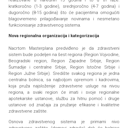
realizovane u narednih 15 godina i to u tri faze:
kratkoročno (1-3 godine), srednjoročno (4-7 godina) i
dugoročno (8-15 godina) što će pacijentima omogućiti
blagovremeno prilagođavanje novinama i nesmetano
funkcionisanje zdravstvenog sistema.
Nova regionalna organizacija i kategorizacija
Nacrtom Masterplana predviđeno je da zdravstveni
sistem bude podeljen na šest regiona (Region Vojvodine,
Beogradski region, Region Zapadne Srbije, Region
Šumadije i centralne Srbije, Region Istočne Srbije i
Region Južne Srbije). Središte svakog regiona je jedna
centralna bolnica, sa najboljom opremom i kadrovima,
koja pruža najsloženije zdravstvene usluge na nivou
regiona, a svaki region će imati i svoje regionalne
apotekarske ustanove, službu za hitnu pomoć i druge
ustanove od značaja za pružanje efikasne i kvalitetne
zdravstvene zaštite.
Osnova zdravstvenog sistema je primarni nivo