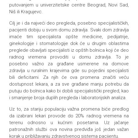
putovanjem u univerzitetske centre Beograd, Novi Sad,
Niš ili Kragujevc.
Cilj je i da najveći deo pregleda, posebno specijalističkih,
pacijenti dobiju u svom domu zdravlja. Svaki dom zdravlja
imaće tim specijalista opšte medicine, pedijatrije,
ginekologije i stomatologije dok će u drugim oblastima
preglede obavljati specijalisti iz opštih bolnica koji će deo
radnog vremena provoditi u domu zdravlja. To je
posebno važno za građane usmerene na domove
zdravlja u ruralnim krajevima gde su pojedini specijalisti
bili deficitarni. Za njih će ova promena značiti veću
dostupnost lekara, a za sve građane manju potrebu da
putuju do bolnica kako bi dobili specijalistički pregled, kao
i smanjenje broja duplih pregleda i laboratorijskih analiza.
Uz to, za stariju populaciju važna promena biće predlog
da izabrani lekari provode do 20% radnog vremena na
terenu odnosno u kućnim posetama. Uz jačanje
patronažnih službi ova novina predviđa još jedan važan
korak u približavanju zdravstvenog sistema pacijentu.