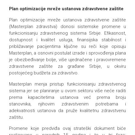
Plan optimizacije mreže ustanova zdravstvene zaštite
Plan optimizacije mreže ustanova zdravstvene zaštite
(Masterplan zdravstva) donosi sistemske promene u
funkcionisanju zdravstvenog sistema Srbije. Efikasnost,
dostupnost i kvalitet usluga, finansijska stabilnost i
približavanje pacijentima ključne su reči koje opisuju
Masterplan, a osnovni postulat izrade i sprovođenja plana
je obezbeđivanje bolje, više ujednačene i pravovremene
zdravstvene zaštite za građane Srbije, u okviru
postojećeg budžeta za zdravstvo.
Masterplan menja pristup funkcionisanju zdravstvenog
sistema jer se planiranje u ovom sektoru više neće raditi
prema kapacitetima ustanova već prema broju
stanovnika, njihovim zdravstvenim potrebama i
adekvatnosti ustanova da pruže kvalitetnu zdravstvenu
zaštitu.
Promene koje predviđa ovaj strateški dokument biće