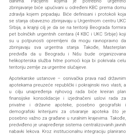
danima. Pacijenti kojima je potrebno urgentno
zbrinjavanje biće upućivani u određeni KBC prema domu
zdravlja kojem pripadaju. Biće definisani i protokoli koja
se stanja obavezno zbrinjavaju u Urgentnom centru UKC
Srbija, a krajnji cilj je da se na teritoriji Beograda formira
pet bolničkih urgentnih centara (4 KBC i UKC Srbije) koji
su u potpunosti opremljeni da mogu ravnopravno da
zbrinjavaju sva urgentna stanja. Takođe, Masterplan
predviđa da u Beogradu i Nišu bude organizovana
helikopterska služba hitne pomoći koja bi pokrivala celu
teritoriju zemlje za urgentne slučajeve.
Apotekarske ustanove – osnivačka prava nad državnim
apotekama preuzeće republički i pokrajinski nivo vlasti, a
u cilju unapređenja njihovog rada biće kreiran plan
finansijske konsolidacije i izjednačeni uslovi rada za
privatne i državne apoteke, posebno geografski i
demografski kriterijumi za otvaranje apoteka što je
posebno važno za građane u ruralnim krajevima. Takođe,
predviđeno je unapređenje sistema centralizovanih javnih
nabavki lekova. Kroz institucionalnu integraciju planirano