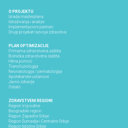
O PROJEKTU
Izrada masterplana
Istraživanja i analize
Implementacioni partneri
Drugi projekat razvoja zdravstva
PLAN OPTIMIZACIJE
Primarna zdravstvena zaštita
Bolnička zdravstvena zaštita
Hitna pomoć
Transfuziologija
Neonatologija / perinatologija
Apotekarske ustanove
Javno zdravlje
Ostalo
ZDRAVSTVENI REGIONI
Region Vojvodine
Beogradski region
Region Zapadne Srbije
Region Šumadije i Centralne Srbije
Region Istočne Srbije