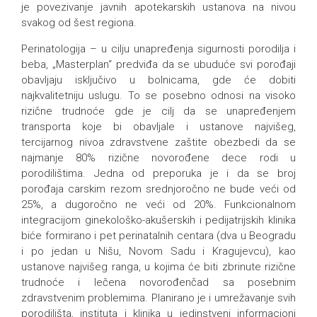
je povezivanje javnih apotekarskih ustanova na nivou
svakog od šest regiona.
Perinatologija – u cilju unapređenja sigurnosti porodilja i
beba, „Masterplan“ predviđa da se ubuduće svi porođaji
obavljaju isključivo u bolnicama, gde će dobiti
najkvalitetniju uslugu. To se posebno odnosi na visoko
rizične trudnoće gde je cilj da se unapređenjem
transporta koje bi obavljale i ustanove najvišeg,
tercijarnog nivoa zdravstvene zaštite obezbedi da se
najmanje 80% rizične novorođene dece rodi u
porodilištima. Jedna od preporuka je i da se broj
porođaja carskim rezom srednjoročno ne bude veći od
25%, a dugoročno ne veći od 20%. Funkcionalnom
integracijom ginekološko-akušerskih i pedijatrijskih klinika
biće formirano i pet perinatalnih centara (dva u Beogradu
i po jedan u Nišu, Novom Sadu i Kragujevcu), kao
ustanove najvišeg ranga, u kojima će biti zbrinute rizične
trudnoće i lečena novorođenčad sa posebnim
zdravstvenim problemima. Planirano je i umrežavanje svih
porodilišta, instituta i klinika u jedinstveni informacioni