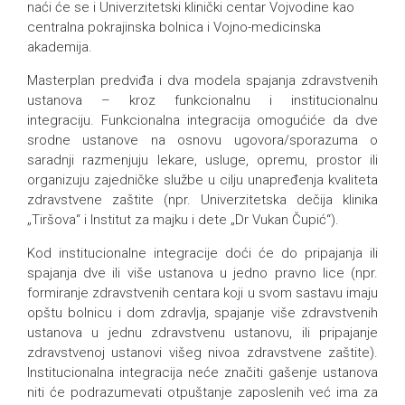
naći će se i Univerzitetski klinički centar Vojvodine kao
centralna pokrajinska bolnica i Vojno-medicinska
akademija.
Masterplan predviđa i dva modela spajanja zdravstvenih
ustanova – kroz funkcionalnu i institucionalnu
integraciju. Funkcionalna integracija omogućiće da dve
srodne ustanove na osnovu ugovora/sporazuma o
saradnji razmenjuju lekare, usluge, opremu, prostor ili
organizuju zajedničke službe u cilju unapređenja kvaliteta
zdravstvene zaštite (npr. Univerzitetska dečija klinika
„Tiršova“ i Institut za majku i dete „Dr Vukan Čupić“).
Kod institucionalne integracije doći će do pripajanja ili
spajanja dve ili više ustanova u jedno pravno lice (npr.
formiranje zdravstvenih centara koji u svom sastavu imaju
opštu bolnicu i dom zdravlja, spajanje više zdravstvenih
ustanova u jednu zdravstvenu ustanovu, ili pripajanje
zdravstvenoj ustanovi višeg nivoa zdravstvene zaštite).
Institucionalna integracija neće značiti gašenje ustanova
niti će podrazumevati otpuštanje zaposlenih već ima za