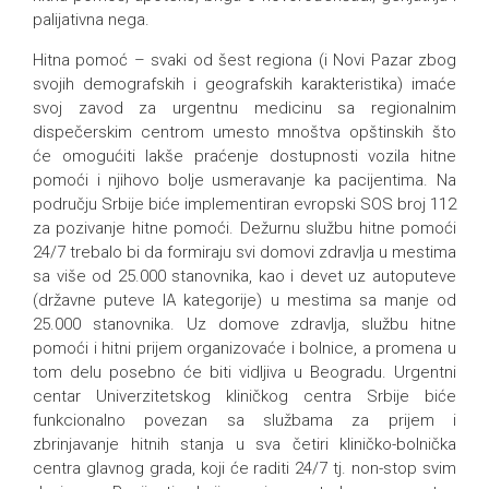
palijativna nega.
Hitna pomoć – svaki od šest regiona (i Novi Pazar zbog
svojih demografskih i geografskih karakteristika) imaće
svoj zavod za urgentnu medicinu sa regionalnim
dispečerskim centrom umesto mnoštva opštinskih što
će omogućiti lakše praćenje dostupnosti vozila hitne
pomoći i njihovo bolje usmeravanje ka pacijentima. Na
području Srbije biće implementiran evropski SOS broj 112
za pozivanje hitne pomoći. Dežurnu službu hitne pomoći
24/7 trebalo bi da formiraju svi domovi zdravlja u mestima
sa više od 25.000 stanovnika, kao i devet uz autoputeve
(državne puteve IA kategorije) u mestima sa manje od
25.000 stanovnika. Uz domove zdravlja, službu hitne
pomoći i hitni prijem organizovaće i bolnice, a promena u
tom delu posebno će biti vidljiva u Beogradu. Urgentni
centar Univerzitetskog kliničkog centra Srbije biće
funkcionalno povezan sa službama za prijem i
zbrinjavanje hitnih stanja u sva četiri kliničko-bolnička
centra glavnog grada, koji će raditi 24/7 tj. non-stop svim