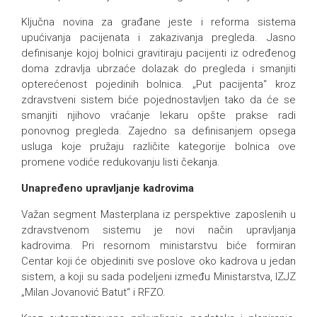
Ključna novina za građane jeste i reforma sistema
upućivanja pacijenata i zakazivanja pregleda. Jasno
definisanje kojoj bolnici gravitiraju pacijenti iz određenog
doma zdravlja ubrzaće dolazak do pregleda i smanjiti
opterećenost pojedinih bolnica. „Put pacijenta“ kroz
zdravstveni sistem biće pojednostavljen tako da će se
smanjiti njihovo vraćanje lekaru opšte prakse radi
ponovnog pregleda. Zajedno sa definisanjem opsega
usluga koje pružaju različite kategorije bolnica ove
promene vodiće redukovanju listi čekanja.
Unapređeno upravljanje kadrovima
Važan segment Masterplana iz perspektive zaposlenih u
zdravstvenom sistemu je novi način upravljanja
kadrovima. Pri resornom ministarstvu biće formiran
Centar koji će objediniti sve poslove oko kadrova u jedan
sistem, a koji su sada podeljeni između Ministarstva, IZJZ
„Milan Jovanović Batut“ i RFZO.