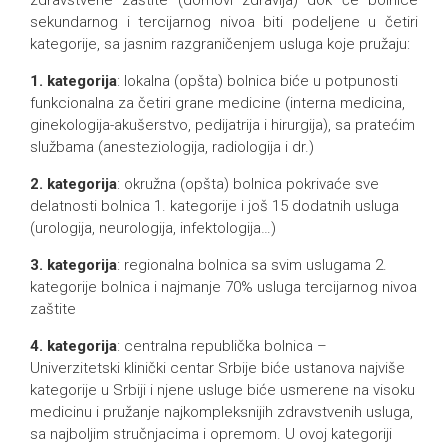
zdravstvene zaštite (domovi zdravlja) dok će bolnice
sekundarnog i tercijarnog nivoa biti podeljene u četiri
kategorije, sa jasnim razgraničenjem usluga koje pružaju:
1. kategorija
: lokalna (opšta) bolnica biće u potpunosti
funkcionalna za četiri grane medicine (interna medicina,
ginekologija-akušerstvo, pedijatrija i hirurgija), sa pratećim
službama (anesteziologija, radiologija i dr.)
2. kategorija
: okružna (opšta) bolnica pokrivaće sve
delatnosti bolnica 1. kategorije i još 15 dodatnih usluga
(urologija, neurologija, infektologija…)
3. kategorija
: regionalna bolnica sa svim uslugama 2.
kategorije bolnica i najmanje 70% usluga tercijarnog nivoa
zaštite
4. kategorija
: centralna republička bolnica –
Univerzitetski klinički centar Srbije biće ustanova najviše
kategorije u Srbiji i njene usluge biće usmerene na visoku
medicinu i pružanje najkompleksnijih zdravstvenih usluga,
sa najboljim stručnjacima i opremom. U ovoj kategoriji