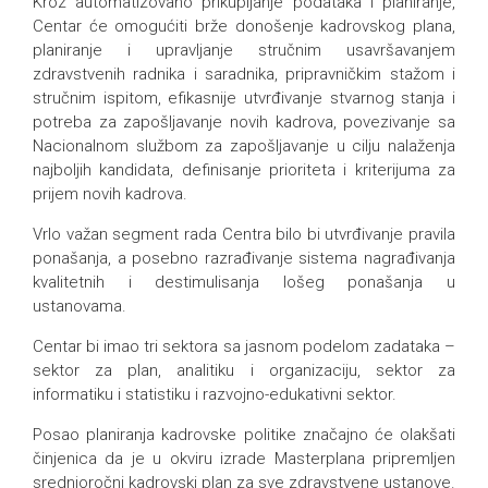
Kroz automatizovano prikupljanje podataka i planiranje,
Centar će omogućiti brže donošenje kadrovskog plana,
planiranje i upravljanje stručnim usavršavanjem
zdravstvenih radnika i saradnika, pripravničkim stažom i
stručnim ispitom, efikasnije utvrđivanje stvarnog stanja i
potreba za zapošljavanje novih kadrova, povezivanje sa
Nacionalnom službom za zapošljavanje u cilju nalaženja
najboljih kandidata, definisanje prioriteta i kriterijuma za
prijem novih kadrova.
Vrlo važan segment rada Centra bilo bi utvrđivanje pravila
ponašanja, a posebno razrađivanje sistema nagrađivanja
kvalitetnih i destimulisanja lošeg ponašanja u
ustanovama.
Centar bi imao tri sektora sa jasnom podelom zadataka –
sektor za plan, analitiku i organizaciju, sektor za
informatiku i statistiku i razvojno-edukativni sektor.
Posao planiranja kadrovske politike značajno će olakšati
činjenica da je u okviru izrade Masterplana pripremljen
srednjoročni kadrovski plan za sve zdravstvene ustanove.