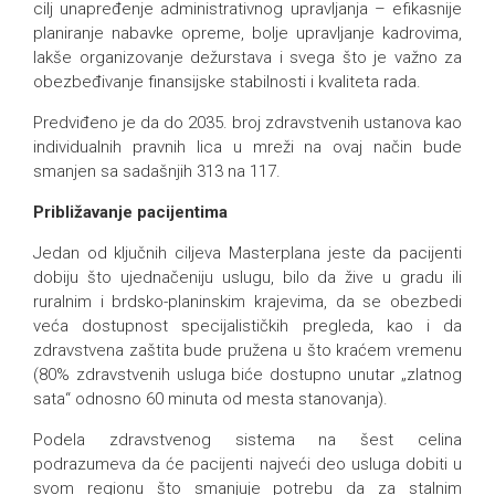
cilj unapređenje administrativnog upravljanja – efikasnije
planiranje nabavke opreme, bolje upravljanje kadrovima,
lakše organizovanje dežurstava i svega što je važno za
obezbeđivanje finansijske stabilnosti i kvaliteta rada.
Predviđeno je da do 2035. broj zdravstvenih ustanova kao
individualnih pravnih lica u mreži na ovaj način bude
smanjen sa sadašnjih 313 na 117.
Približavanje pacijentima
Jedan od ključnih ciljeva Masterplana jeste da pacijenti
dobiju što ujednačeniju uslugu, bilo da žive u gradu ili
ruralnim i brdsko-planinskim krajevima, da se obezbedi
veća dostupnost specijalističkih pregleda, kao i da
zdravstvena zaštita bude pružena u što kraćem vremenu
(80% zdravstvenih usluga biće dostupno unutar „zlatnog
sata“ odnosno 60 minuta od mesta stanovanja).
Podela zdravstvenog sistema na šest celina
podrazumeva da će pacijenti najveći deo usluga dobiti u
svom regionu što smanjuje potrebu da za stalnim