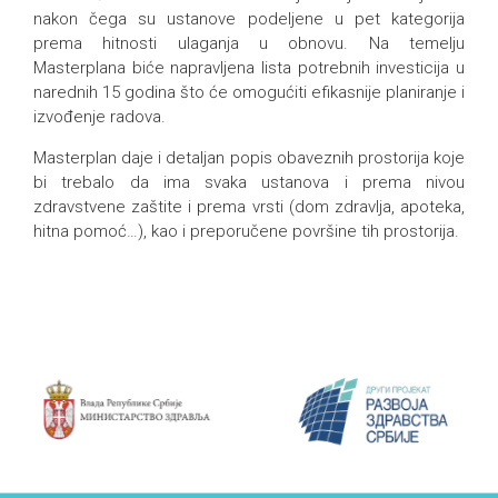
nakon čega su ustanove podeljene u pet kategorija
prema hitnosti ulaganja u obnovu. Na temelju
Masterplana biće napravljena lista potrebnih investicija u
narednih 15 godina što će omogućiti efikasnije planiranje i
izvođenje radova.
Masterplan daje i detaljan popis obaveznih prostorija koje
bi trebalo da ima svaka ustanova i prema nivou
zdravstvene zaštite i prema vrsti (dom zdravlja, apoteka,
hitna pomoć…), kao i preporučene površine tih prostorija.