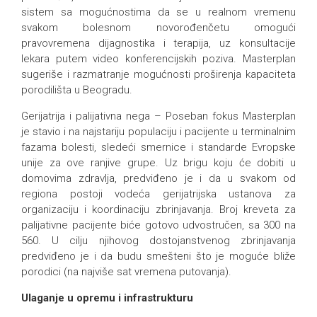
sistem sa mogućnostima da se u realnom vremenu
svakom bolesnom novorođenčetu omogući
pravovremena dijagnostika i terapija, uz konsultacije
lekara putem video konferencijskih poziva. Masterplan
sugeriše i razmatranje mogućnosti proširenja kapaciteta
porodilišta u Beogradu.
Gerijatrija i palijativna nega – Poseban fokus Masterplan
je stavio i na najstariju populaciju i pacijente u terminalnim
fazama bolesti, sledeći smernice i standarde Evropske
unije za ove ranjive grupe. Uz brigu koju će dobiti u
domovima zdravlja, predviđeno je i da u svakom od
regiona postoji vodeća gerijatrijska ustanova za
organizaciju i koordinaciju zbrinjavanja. Broj kreveta za
palijativne pacijente biće gotovo udvostručen, sa 300 na
560. U cilju njihovog dostojanstvenog zbrinjavanja
predviđeno je i da budu smešteni što je moguće bliže
porodici (na najviše sat vremena putovanja).
Ulaganje u opremu i infrastrukturu