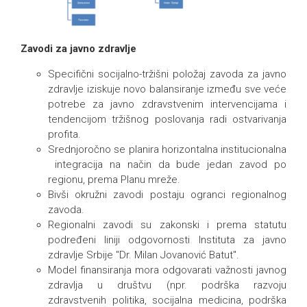
Zavodi za javno zdravlje
Specifični socijalno-tržišni položaj zavoda za javno
zdravlje iziskuje novo balansiranje između sve veće
potrebe za javno zdravstvenim intervencijama i
tendencijom tržišnog poslovanja radi ostvarivanja
profita.
Srednjoročno se planira horizontalna institucionalna
integracija na način da bude jedan zavod po
regionu, prema Planu mreže.
Bivši okružni zavodi postaju ogranci regionalnog
zavoda.
Regionalni zavodi su zakonski i prema statutu
podređeni liniji odgovornosti Instituta za javno
zdravlje Srbije "Dr. Milan Jovanović Batut".
Model finansiranja mora odgovarati važnosti javnog
zdravlja u društvu (npr. podrška razvoju
zdravstvenih politika, socijalna medicina, podrška