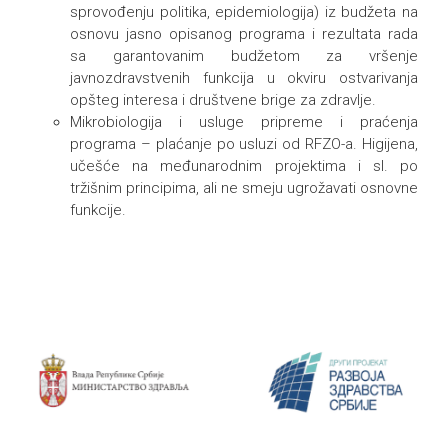
sprovođenju politika, epidemiologija) iz budžeta na
osnovu jasno opisanog programa i rezultata rada
sa garantovanim budžetom za vršenje
javnozdravstvenih funkcija u okviru ostvarivanja
opšteg interesa i društvene brige za zdravlje.
Mikrobiologija i usluge pripreme i praćenja
programa – plaćanje po usluzi od RFZO-a. Higijena,
učešće na međunarodnim projektima i sl. po
tržišnim principima, ali ne smeju ugrožavati osnovne
funkcije.