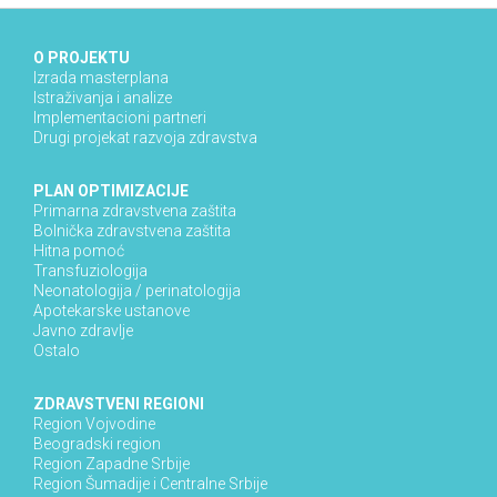
O PROJEKTU
Izrada masterplana
Istraživanja i analize
Implementacioni partneri
Drugi projekat razvoja zdravstva
PLAN OPTIMIZACIJE
Primarna zdravstvena zaštita
Bolnička zdravstvena zaštita
Hitna pomoć
Transfuziologija
Neonatologija / perinatologija
Apotekarske ustanove
Javno zdravlje
Ostalo
ZDRAVSTVENI REGIONI
Region Vojvodine
Beogradski region
Region Zapadne Srbije
Region Šumadije i Centralne Srbije